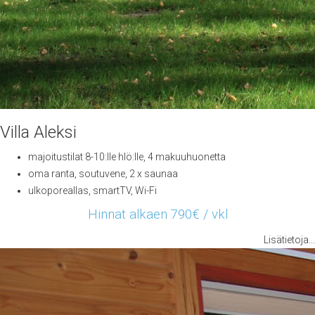
Villa Aleksi
majoitustilat 8-10:lle hlö:lle, 4 makuuhuonetta
oma ranta, soutuvene, 2 x saunaa
ulkoporeallas, smartTV, Wi-Fi
Hinnat alkaen 790€ / vkl
Lisätietoja...