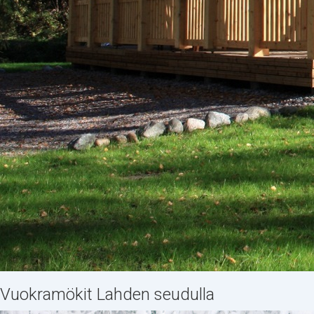
Vuokramökit Lahden seudulla