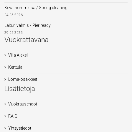
Keväthommissa / Spring cleaning
04.05.2026
Laituri valmis / Pier ready
29.05.2025
Vuokrattavana
Villa Aleksi
Kerttula
Loma-osakkeet
Lisätietoja
Vuokrausehdot
F.A.Q.
Yhteystiedot