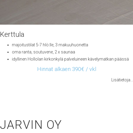
Kerttula
majoitustilat 5-7 hlö:lle, 3 makuuhuonetta
oma ranta, soutuvene, 2 x saunaa
idyllinen Hollolan kirkonkylä palveluineen kävelymatkan päässä
Hinnat alkaen 390€ / vkl
Lisätietoja...
JARVIN OY