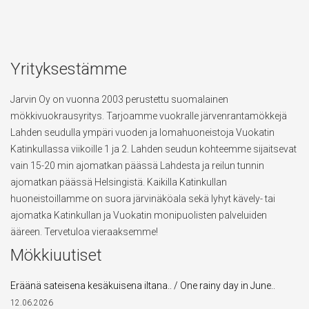
Yrityksestämme
Jarvin Oy on vuonna 2003 perustettu suomalainen
mökkivuokrausyritys. Tarjoamme vuokralle järvenrantamökkejä
Lahden seudulla ympäri vuoden ja lomahuoneistoja Vuokatin
Katinkullassa viikoille 1 ja 2. Lahden seudun kohteemme sijaitsevat
vain 15-20 min ajomatkan päässä Lahdesta ja reilun tunnin
ajomatkan päässä Helsingistä. Kaikilla Katinkullan
huoneistoillamme on suora järvinäköala sekä lyhyt kävely- tai
ajomatka Katinkullan ja Vuokatin monipuolisten palveluiden
ääreen. Tervetuloa vieraaksemme!
Mökkiuutiset
Eräänä sateisena kesäkuisena iltana.. / One rainy day in June..
12.06.2026