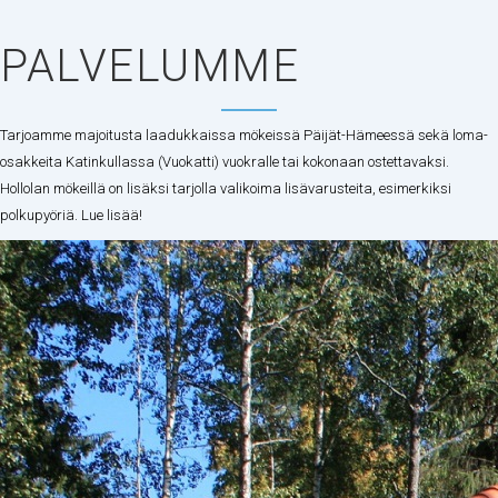
PALVELUMME
Tarjoamme majoitusta laadukkaissa mökeissä Päijät-Hämeessä sekä loma-
osakkeita Katinkullassa (Vuokatti) vuokralle tai kokonaan ostettavaksi.
Hollolan mökeillä on lisäksi tarjolla valikoima lisävarusteita, esimerkiksi
polkupyöriä. Lue lisää!