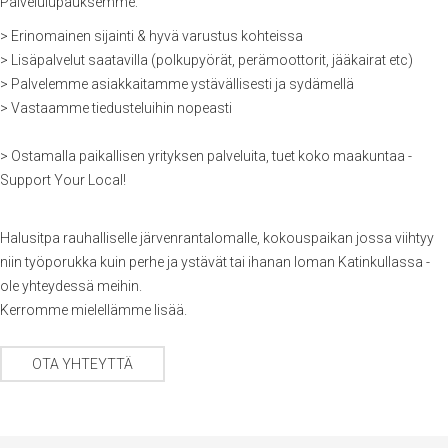
Palvelulupauksemme:
> Erinomainen sijainti & hyvä varustus kohteissa
> Lisäpalvelut saatavilla (polkupyörät, perämoottorit, jääkairat etc)
> Palvelemme asiakkaitamme ystävällisesti ja sydämellä
> Vastaamme tiedusteluihin nopeasti
> Ostamalla paikallisen yrityksen palveluita, tuet koko maakuntaa -
Support Your Local!
Halusitpa rauhalliselle järvenrantalomalle, kokouspaikan jossa viihtyy
niin työporukka kuin perhe ja ystävät tai ihanan loman Katinkullassa -
ole yhteydessä meihin.
Kerromme mielellämme lisää.
OTA YHTEYTTÄ