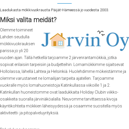
Laadukasta mökkivuokrausta Päijät-Hämeessä jo vuodesta 2003.
Miksi valita meidät?
Olemme toimineet
Lahden seudulla
mökkivuokrauksen
parissa jo yli 20
vuoden ajan. Tällä hetkellä tarjoamme 2 järvenrantamökkiä, jotka
sopivat erilaisiin tarpeisiin ja budjetteihin. Lomamökkimme sijaitsevat
Hollolassa, lähellä Lahtea ja Helsinkiä. Huolehdimme mökeistämme ja
olemme varustaneet ne lomailijan tarpeita ajatellen. Tarjoamme
vuokralle myös lomahuoneistoja Katinkullassa viikoille 1 ja 2.
Katinkullan huoneistomme ovat laadukkaita Holiday Clubin viikko-
osakkeita suoralla järvinäköalalla. Neuvomme tarvittaessa kivoja
käyntikohteita mökkien läheisyydessä ja osaamme suositella myös
aktiviteetti- ja pitopalveluyrityksiä.