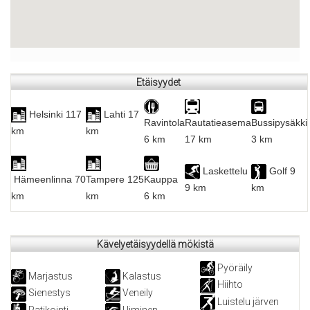
Etäisyydet
Helsinki 117
Lahti 17
Ravintola
Rautatieasema
Bussipysäkki
km
km
6 km
17 km
3 km
Laskettelu
Golf 9
Hämeenlinna
70
Tampere
125
Kauppa
9 km
km
km
km
6 km
Kävelyetäisyydellä mökistä
Pyöräily
Marjastus
Kalastus
Hiihto
Sienestys
Veneily
Luistelu järven
Patikointi
Uiminen