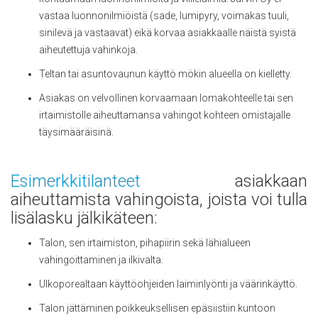
vastaa luonnonilmiöistä (sade, lumipyry, voimakas tuuli,
sinilevä ja vastaavat) eikä korvaa asiakkaalle näistä syistä
aiheutettuja vahinkoja.
Teltan tai asuntovaunun käyttö mökin alueella on kielletty.
Asiakas on velvollinen korvaamaan lomakohteelle tai sen
irtaimistolle aiheuttamansa vahingot kohteen omistajalle
täysimääräisinä.
Esimerkkitilanteet
asiakkaan
aiheuttamista vahingoista, joista voi tulla
lisälasku jälkikäteen:
Talon, sen irtaimiston, pihapiirin sekä lähialueen
vahingoittaminen ja ilkivalta.
Ulkoporealtaan käyttöohjeiden laiminlyönti ja väärinkäyttö.
Talon jättäminen poikkeuksellisen epäsiistiin kuntoon