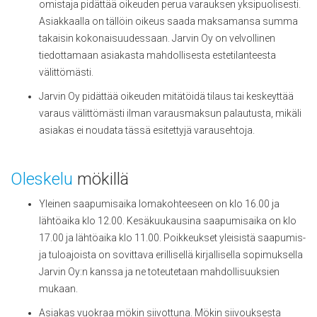
omistaja pidättää oikeuden perua varauksen yksipuolisesti.
Asiakkaalla on tällöin oikeus saada maksamansa summa
takaisin kokonaisuudessaan. Jarvin Oy on velvollinen
tiedottamaan asiakasta mahdollisesta estetilanteesta
välittömästi.
Jarvin Oy pidättää oikeuden mitätöidä tilaus tai keskeyttää
varaus välittömästi ilman varausmaksun palautusta, mikäli
asiakas ei noudata tässä esitettyjä varausehtoja.
Oleskelu
mökillä
Yleinen saapumisaika lomakohteeseen on klo 16.00 ja
lähtöaika klo 12.00. Kesäkuukausina saapumisaika on klo
17.00 ja lähtöaika klo 11.00. Poikkeukset yleisistä saapumis-
ja tuloajoista on sovittava erillisellä kirjallisella sopimuksella
Jarvin Oy:n kanssa ja ne toteutetaan mahdollisuuksien
mukaan.
Asiakas vuokraa mökin siivottuna. Mökin siivouksesta