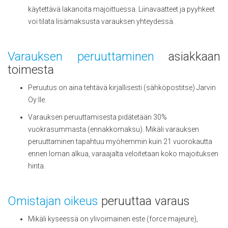
käytettävä lakanoita majoittuessa. Liinavaatteet ja pyyhkeet
voi tilata lisämaksusta varauksen yhteydessä.
Varauksen peruuttaminen
asiakkaan
toimesta
Peruutus on aina tehtävä kirjallisesti (sähköpostitse) Jarvin
Oy:lle.
Varauksen peruuttamisesta pidätetään 30%
vuokrasummasta (ennakkomaksu). Mikäli varauksen
peruuttaminen tapahtuu myöhemmin kuin 21 vuorokautta
ennen loman alkua, varaajalta veloitetaan koko majoituksen
hinta.
Omistajan oikeus
peruuttaa varaus
Mikäli kyseessä on ylivoimainen este (force majeure),