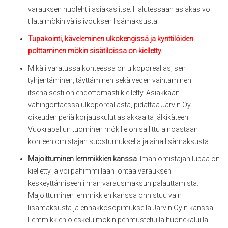
varauksen huolehtii asiakas itse. Halutessaan asiakas voi
tilata mökin välisiivouksen lisämaksusta.
Tupakointi, käveleminen ulkokengissä ja kynttilöiden
polttaminen mökin sisätiloissa on kielletty.
Mikäli varatussa kohteessa on ulkoporeallas, sen
tyhjentäminen, täyttäminen sekä veden vaihtaminen
itsenäisesti on ehdottomasti kielletty. Asiakkaan
vahingoittaessa ulkoporeallasta, pidättää Jarvin Oy
oikeuden periä korjauskulut asiakkaalta jälkikäteen.
Vuokrapaljun tuominen mökille on sallittu ainoastaan
kohteen omistajan suostumuksella ja aina lisämaksusta.
Majoittuminen lemmikkien kanssa
ilman omistajan lupaa on
kielletty ja voi pahimmillaan johtaa varauksen
keskeyttämiseen ilman varausmaksun palauttamista.
Majoittuminen lemmikkien kanssa onnistuu vain
lisämaksusta ja ennakkosopimuksella Jarvin Oy:n kanssa.
Lemmikkien oleskelu mökin pehmustetuilla huonekaluilla