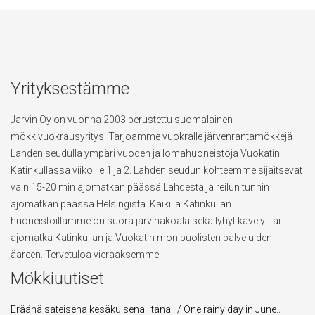
Yrityksestämme
Jarvin Oy on vuonna 2003 perustettu suomalainen
mökkivuokrausyritys. Tarjoamme vuokralle järvenrantamökkejä
Lahden seudulla ympäri vuoden ja lomahuoneistoja Vuokatin
Katinkullassa viikoille 1 ja 2. Lahden seudun kohteemme sijaitsevat
vain 15-20 min ajomatkan päässä Lahdesta ja reilun tunnin
ajomatkan päässä Helsingistä. Kaikilla Katinkullan
huoneistoillamme on suora järvinäköala sekä lyhyt kävely- tai
ajomatka Katinkullan ja Vuokatin monipuolisten palveluiden
ääreen. Tervetuloa vieraaksemme!
Mökkiuutiset
Eräänä sateisena kesäkuisena iltana.. / One rainy day in June..