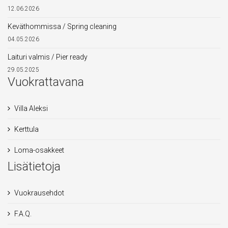
12.06.2026
Keväthommissa / Spring cleaning
04.05.2026
Laituri valmis / Pier ready
29.05.2025
Vuokrattavana
Villa Aleksi
Kerttula
Loma-osakkeet
Lisätietoja
Vuokrausehdot
F.A.Q.