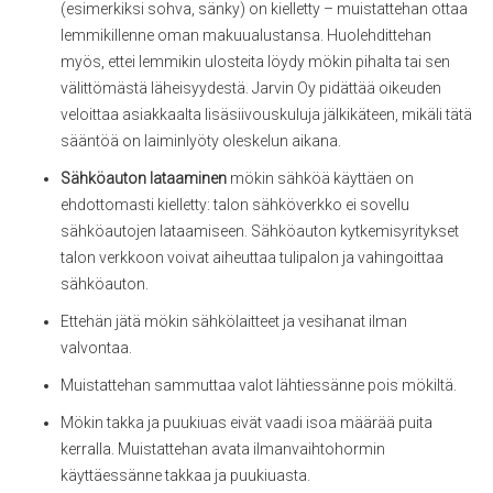
(esimerkiksi sohva, sänky) on kielletty – muistattehan ottaa
lemmikillenne oman makuualustansa. Huolehdittehan
myös, ettei lemmikin ulosteita löydy mökin pihalta tai sen
välittömästä läheisyydestä. Jarvin Oy pidättää oikeuden
veloittaa asiakkaalta lisäsiivouskuluja jälkikäteen, mikäli tätä
sääntöä on laiminlyöty oleskelun aikana.
Sähköauton lataaminen
mökin sähköä käyttäen on
ehdottomasti kielletty: talon sähköverkko ei sovellu
sähköautojen lataamiseen. Sähköauton kytkemisyritykset
talon verkkoon voivat aiheuttaa tulipalon ja vahingoittaa
sähköauton.
Ettehän jätä mökin sähkölaitteet ja vesihanat ilman
valvontaa.
Muistattehan sammuttaa valot lähtiessänne pois mökiltä.
Mökin takka ja puukiuas eivät vaadi isoa määrää puita
kerralla. Muistattehan avata ilmanvaihtohormin
käyttäessänne takkaa ja puukiuasta.