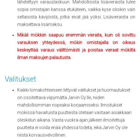
lähetettyyn varauslaskuun. Mahdollisista lisävieraista tulee
sopia omistajan kanssa etukäteen, vaikka kyse olisikin vain
sellaisista kävijöistä, jotka eivät jää yöksi. Lisävieraista on
maksettava lisämaksu.
Mikäli mökkiin saapuu enemmän vieraita, kuin oli sovittu
varauksen yhteydessä, mökin omistajalla on oikeus
keskeyttää varaus välittömästi ja poistaa vieraat mökiltä
ilman maksujen palautusta.
Valitukset
Kaikki lomakohteeseen liittyvät valitukset ja huomautukset
on osoitettava viipymättä Jarvin Oy:lle, niiden
mahdollisimman nopeaksi korjaamiseksi. Ilmoitukset
mökissä havaituista puutteista otetaan vastaan asiakkaan
oleskelun aikana. Vasta vuokra-ajan jälkeen ilmoitettuja
puutteita ei voida enää yhdessä todeta, eikä Jarvin Oy ole
niistä korvausvelvollinen.