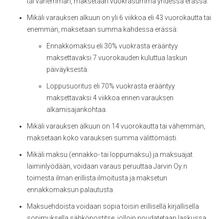
tai vähemmän, maksetaan vuokrasumma yhdessä erässä.
Mikäli varauksen alkuun on yli 6 viikkoa eli 43 vuorokautta tai
enemmän, maksetaan summa kahdessa erässä:
Ennakkomaksu eli 30% vuokrasta erääntyy
maksettavaksi 7 vuorokauden kuluttua laskun
päiväyksestä.
Loppusuoritus eli 70% vuokrasta erääntyy
maksettavaksi 4 viikkoa ennen varauksen
alkamisajankohtaa.
Mikäli varauksen alkuun on 14 vuorokautta tai vähemmän,
maksetaan koko varauksen summa välittömästi.
Mikäli maksu (ennakko- tai loppumaksu) ja maksuajat
laiminlyödään, voidaan varaus peruuttaa Jarvin Oy:n
toimesta ilman erillista ilmoitusta ja maksetun
ennakkomaksun palautusta.
Maksuehdoista voidaan sopia toisin erillisellä kirjallisella
sopimuksella sähköpostitse, jolloin noudatetaan laskussa