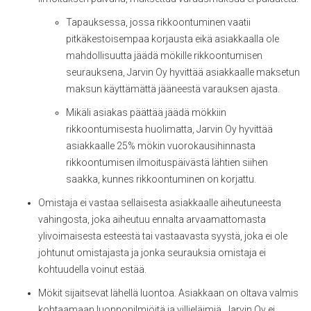
Tapauksessa, jossa rikkoontuminen vaatii
pitkäkestoisempaa korjausta eikä asiakkaalla ole
mahdollisuutta jäädä mökille rikkoontumisen
seurauksena, Jarvin Oy hyvittää asiakkaalle maksetun
maksun käyttämättä jääneestä varauksen ajasta.
Mikäli asiakas päättää jäädä mökkiin
rikkoontumisesta huolimatta, Jarvin Oy hyvittää
asiakkaalle 25% mökin vuorokausihinnasta
rikkoontumisen ilmoituspäivästä lähtien siihen
saakka, kunnes rikkoontuminen on korjattu.
Omistaja ei vastaa sellaisesta asiakkaalle aiheutuneesta
vahingosta, joka aiheutuu ennalta arvaamattomasta
ylivoimaisesta esteestä tai vastaavasta syystä, joka ei ole
johtunut omistajasta ja jonka seurauksia omistaja ei
kohtuudella voinut estää.
Mökit sijaitsevat lähellä luontoa. Asiakkaan on oltava valmis
kohtaamaan luonnonilmiöitä ja villieläimiä. Jarvin Oy ei