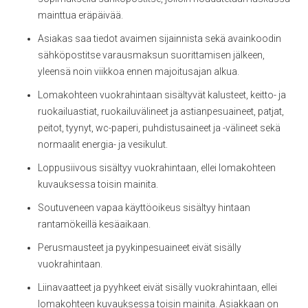
mainttua eräpäivää.
Asiakas saa tiedot avaimen sijainnista sekä avainkoodin
sähköpostitse varausmaksun suorittamisen jälkeen,
yleensä noin viikkoa ennen majoitusajan alkua.
Lomakohteen vuokrahintaan sisältyvät kalusteet, keitto- ja
ruokailuastiat, ruokailuvälineet ja astianpesuaineet, patjat,
peitot, tyynyt, wc-paperi, puhdistusaineet ja -välineet sekä
normaalit energia- ja vesikulut.
Loppusiivous sisältyy vuokrahintaan, ellei lomakohteen
kuvauksessa toisin mainita.
Soutuveneen vapaa käyttöoikeus sisältyy hintaan
rantamökeillä kesäaikaan.
Perusmausteet ja pyykinpesuaineet eivät sisälly
vuokrahintaan.
Liinavaatteet ja pyyhkeet eivät sisälly vuokrahintaan, ellei
lomakohteen kuvauksessa toisin mainita. Asiakkaan on