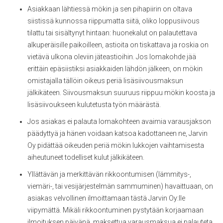
Asiakkaan lähtiessä mökin ja sen pihapiirin on oltava
siistissä kunnossa riippumatta siitä, oliko loppusiivous
tilattu tai sisältynyt hintaan: huonekalut on palautettava
alkuperäisille paikoilleen, astioita on tiskattava ja roskia on
vietävä ulkona oleviin jäteastioihin. Jos lomakohde jää
erittäin epäsiistiksi asiakkaiden lähdön jälkeen, on mökin
omistajalla tällöin oikeus periä lisäsiivousmaksun
jälkikäteen. Siivousmaksun suuruus riippuu mökin koosta ja
lisäsiivoukseen kulutetusta työn määrästä.
Jos asiakas ei palauta lomakohteen avaimia varausjakson
päädyttyä ja hänen voidaan katsoa kadottaneen ne, Jarvin
Oy pidättää oikeuden periä mökin lukkojen vaihtamisesta
aiheutuneet todelliset kulut jälkikäteen.
Yllättävän ja merkittävän rikkoontumisen (lämmitys-,
viemäri-, tai vesijärjestelmän sammuminen) havaittuaan, on
asiakas velvollinen ilmoittamaan tästä Jarvin Oy:lle
viipymättä. Mikäli rikkoontuminen pystytään korjaamaan
ilmoituksen päivänä, maksettua varausmaksua ei palauteta.