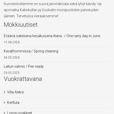
huoneistoillamme on suora järvinäköala sekä lyhyt kävely- tai
ajomatka Katinkullan ja Vuokatin monipuolisten palveluiden
ääreen. Tervetuloa vieraaksemme!
Mökkiuutiset
Eräänä sateisena kesäkuisena iltana.. / One rainy day in June..
12.06.2026
Keväthommissa / Spring cleaning
04.05.2026
Laituri valmis / Pier ready
29.05.2025
Vuokrattavana
Villa Aleksi
Kerttula
Loma-osakkeet