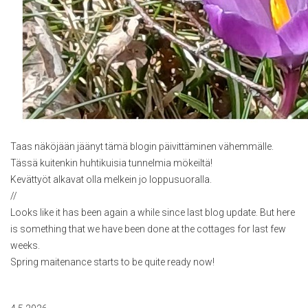
Taas näköjään jäänyt tämä blogin päivittäminen vähemmälle.
Tässä kuitenkin huhtikuisia tunnelmia mökeiltä!
Kevättyöt alkavat olla melkein jo loppusuoralla.
//
Looks like it has been again a while since last blog update. But here
is something that we have been done at the cottages for last few
weeks.
Spring maitenance starts to be quite ready now!