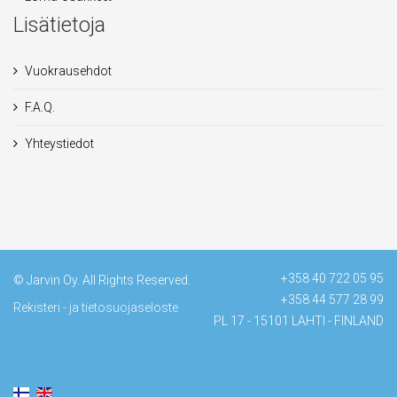
Lisätietoja
Vuokrausehdot
F.A.Q.
Yhteystiedot
+358 40 722 05 95
© Jarvin Oy. All Rights Reserved.
+358 44 577 28 99
Rekisteri - ja tietosuojaseloste
PL 17 - 15101 LAHTI - FINLAND