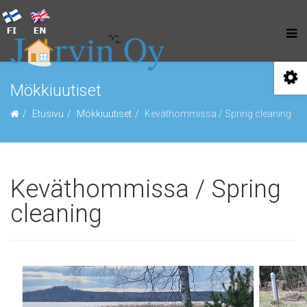
Mökkiuutiset
Etusivu
Mökkiuutiset
Keväthommissa / Spring cleaning
Keväthommissa / Spring
cleaning