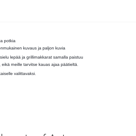
ia potkia
denmukainen kuvaus ja paljon kuvia
ielu lepää ja grillimakkarat samalla paistuu
eikä meille tarvitse kauas ajaa päätieltä.
aiselle valittavaksi.