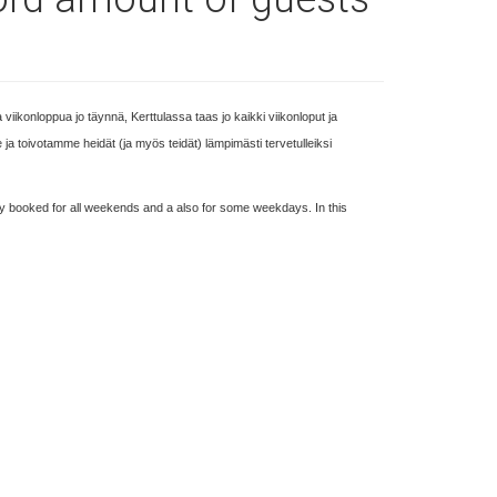
ikonloppua jo täynnä, Kerttulassa taas jo kaikki viikonloput ja
a toivotamme heidät (ja myös teidät) lämpimästi tervetulleiksi
lly booked for all weekends and a also for some weekdays. In this