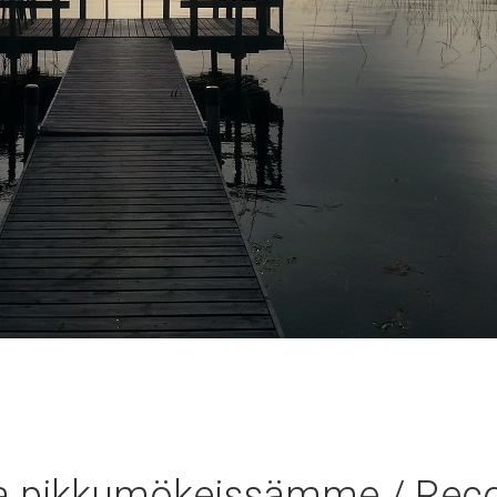
ta pikkumökeissämme / Reco