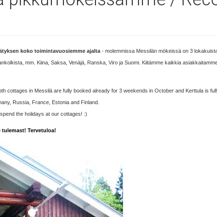
nätyksen koko toimintavuosiemme ajalta
- molemmissa Messilän mökeissä on 3 lokakuista vi
ankolkista, mm. Kiina, Saksa, Venäjä, Ranska, Viro ja Suomi. Kiitämme kaikkia asiakkaitamme j
oth cottages in Messilä are fully booked already for 3 weekends in October and Kerttula is fu
many, Russia, France, Estonia and Finland.
end the holidays at our cottages! :)
tulemast! Tervetuloa!