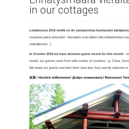
in our cottages
Lokakuussa 2016 meillä on ilo vastaanottaa kuukauden kävijäen
muutama päivä arkenakin. Vieraatkin ovat tulleet mitä erilaisimmista ma
mökeillemme. :)
In October 2016 we have absolute guest record for this month
- b
month, our guests came from wide variety of countries, i.g. China, Ger
We thank our guests and wish them (and also You) warmly welcome to sp
欢迎 ! Herzlich willkommen! Добро пожаловать! Bienvenue! Tere 