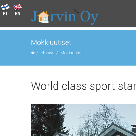
Mökkiuutiset
Etusivu
Mökkiuutiset
World class sport sta