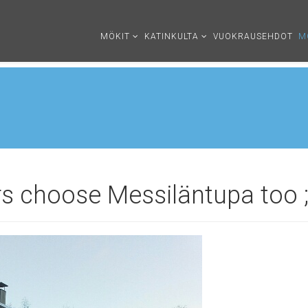
MÖKIT
KATINKULTA
VUOKRAUSEHDOT
M
rs choose Messiläntupa too ;