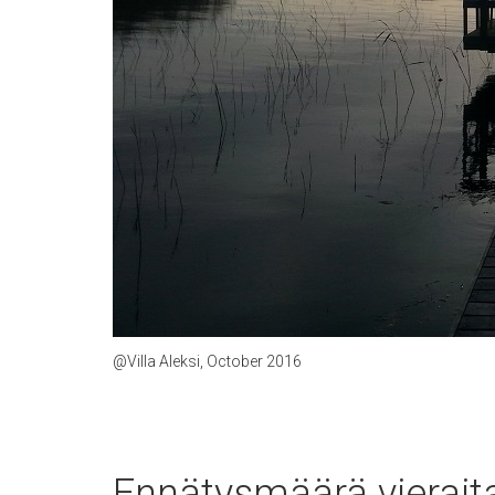
@Villa Aleksi, October 2016
Ennätysmäärä vierai