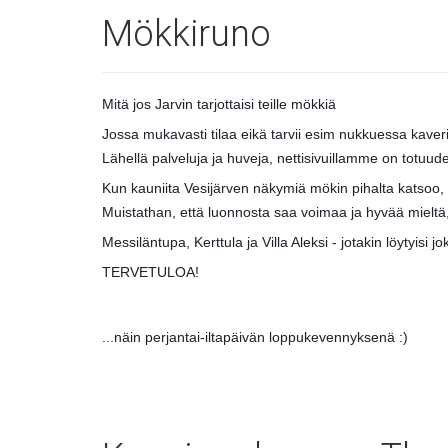
Mökkiruno
Mitä jos Jarvin tarjottaisi teille mökkiä
Jossa mukavasti tilaa eikä tarvii esim nukkuessa kaver
Lähellä palveluja ja huveja, nettisivuillamme on totuu
Kun kauniita Vesijärven näkymiä mökin pihalta katsoo, s
Muistathan, että luonnosta saa voimaa ja hyvää mieltä, 
Messiläntupa, Kerttula ja Villa Aleksi - jotakin löytyisi jok
TERVETULOA!
...näin perjantai-iltapäivän loppukevennyksenä :)